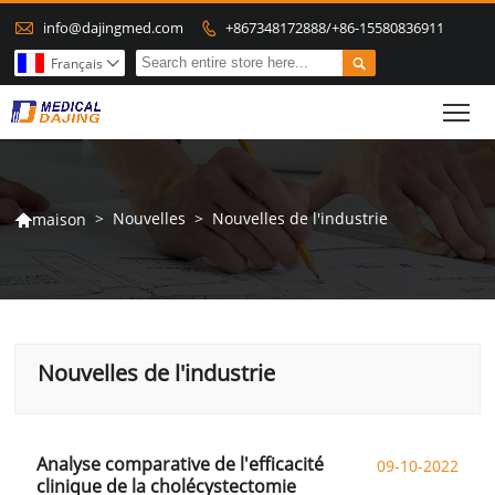

info@dajingmed.com
+867348172888/+86-15580836911


Français

To
>
Nouvelles
>
Nouvelles de l'industrie
maison

Nouvelles de l'industrie
Analyse comparative de l'efficacité
09-10-2022
clinique de la cholécystectomie