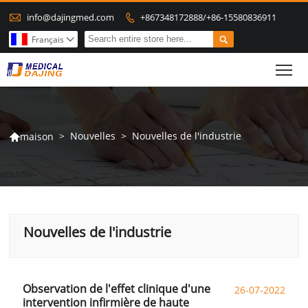

info@dajingmed.com
+867348172888/+86-15580836911


Français

To
>
Nouvelles
>
Nouvelles de l'industrie
maison

Nouvelles de l'industrie
Observation de l'effet clinique d'une
26-07-2022
intervention infirmière de haute