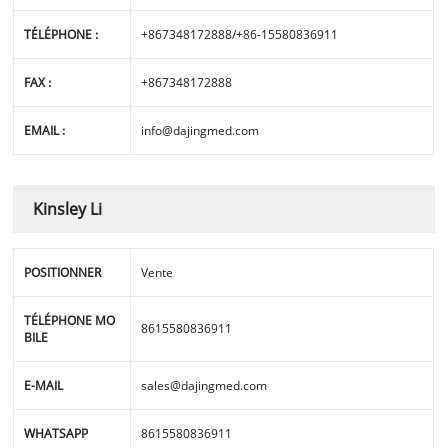
TÉLÉPHONE :
+867348172888/+86-15580836911
FAX :
+867348172888
EMAIL :
info@dajingmed.com
Kinsley Li
POSITIONNER
Vente
TÉLÉPHONE MO
8615580836911
BILE
E-MAIL
sales@dajingmed.com
WHATSAPP
8615580836911