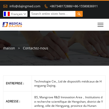

info@dajingmed.com
+867348172888/+86-15580836911


Français

To
maison
>
Contactez-nous
Technologie Cie., Ltd de dispositifs médicaux de H
ENTREPRISE :
engyang Dajing.
B5, Mangrove R&D Innovation Area，Institutions d
ADRESSE :
e recherche scientifique de Hengshan, district de Y
anfeng, ville de Hengyang, province du Hunan