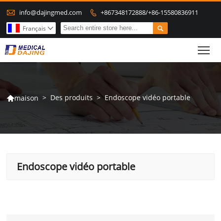

info@dajingmed.com
+867348172888/+86-15580836911


Français

To
>
Des produits
>
Endoscope vidéo portable
maison

Endoscope vidéo portable