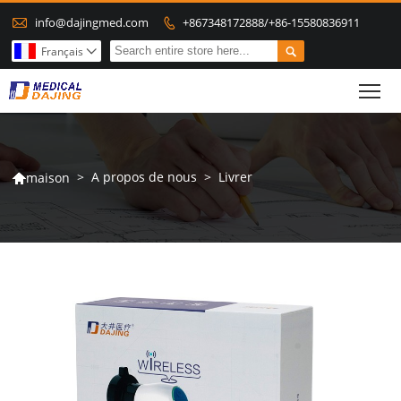

info@dajingmed.com
+867348172888/+86-15580836911


Français

To
>
A propos de nous
>
Livrer
maison
