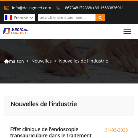

info@dajingmed.com
+867348172888/+86-15580836911


Français

To
>
Nouvelles
>
Nouvelles de l'industrie
maison

Nouvelles de l'industrie
Effet clinique de l'endoscopie
31-03-2023
transauriculaire dans le traitement