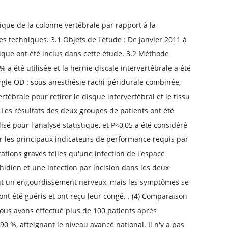
que de la colonne vertébrale par rapport à la
s techniques. 3.1 Objets de l'étude : De janvier 2011 à
ique ont été inclus dans cette étude. 3.2 Méthode
 a été utilisée et la hernie discale intervertébrale a été
gie OD : sous anesthésie rachi-péridurale combinée,
tébrale pour retirer le disque intervertébral et le tissu
e Les résultats des deux groupes de patients ont été
lisé pour l'analyse statistique, et P<0,05 a été considéré
er les principaux indicateurs de performance requis par
cations graves telles qu'une infection de l'espace
hidien et une infection par incision dans les deux
ait un engourdissement nerveux, mais les symptômes se
nt été guéris et ont reçu leur congé. . (4) Comparaison
 nous avons effectué plus de 100 patients après
90 %, atteignant le niveau avancé national. Il n'y a pas