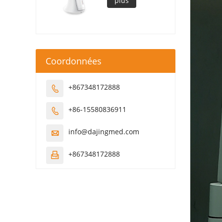
plus
Coordonnées
+867348172888

+86-15580836911

info@dajingmed.com

+867348172888
