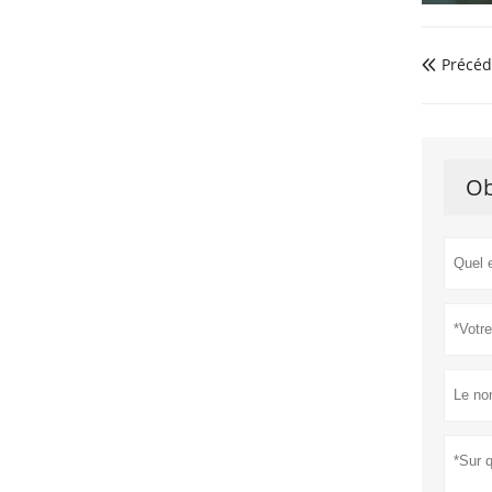
Précéd

Ob