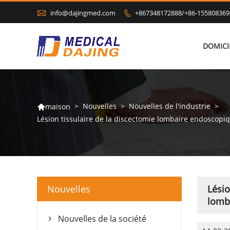

info@dajingmed.com
+867348172888/+86-155808369

DOMICI
>
Nouvelles
>
Nouvelles de l'industrie
>
maison

Lésion tissulaire de la discectomie lombaire endoscopi
Nouvelles
Lésio
lomb
Nouvelles de la société
