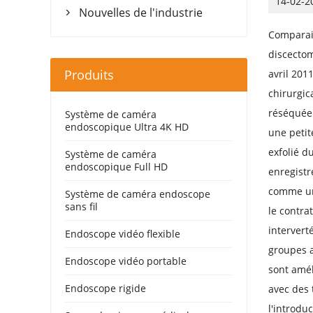
14-02-2
Nouvelles de l'industrie

Comparais
discectom
Produits
avril 201
chirurgic
réséquée 
Système de caméra
endoscopique Ultra 4K HD
une petit
exfolié d
Système de caméra
endoscopique Full HD
enregistr
comme une
Système de caméra endoscope
sans fil
le contra
intervert
Endoscope vidéo flexible
groupes a
Endoscope vidéo portable
sont amél
Endoscope rigide
avec des 
l'introdu