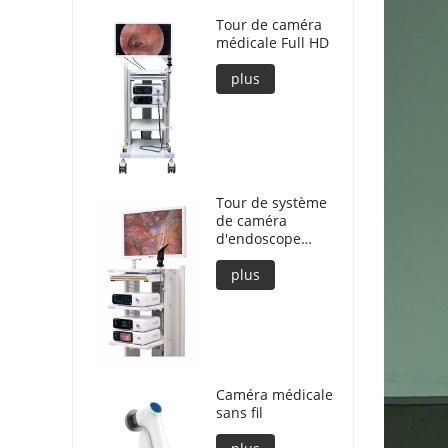
Tour de caméra
médicale Full HD
plus
Tour de système
de caméra
d'endoscope
ultra 4K pour la
chirurgie de
plus
laparoscope
Caméra médicale
sans fil