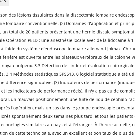
023
on des lésions tissulaires dans la discectomie lombaire endoscopi
ie lombaire conventionnelle. (2) Domaines d'application et principe
1, un total de 20 patients présentant une hernie discale symptomat
ale Opération PELD : une anesthésie locale avec de la lidocaïne à 1 %
à l'aide du système d'endoscope lombaire allemand Joimax. Chirur
e fenêtre est ouverte entre les plateaux vertébraux de la colonne ver
u noyau pulpeux. 3.3 Détection de l'index et évaluation chirurgical
és. 3.4 Méthodes statistiques SPSS13. 0 logiciel statistique a été uti
 différence significative. (3) Indicateurs de performance (indiqu
t et les indicateurs de performance réels). Il n'y a pas eu de compli
ébral, un mauvais positionnement, une fuite de liquide céphalo-rac
près l'opération, mais un cas dans le groupe endoscopie présent
iorés spontanément deux semaines plus tard, et tous les patients o
technologies similaires au pays et à l'étranger. À l'heure actuelle,
ction de cette technologie, avec un excellent et bon taux de plus de 