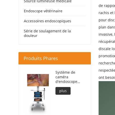
Source lumineuse médicale
de rappor
Endoscope vétérinaire
rachis et 
pour disc
Accessoires endoscopiques
plan dans
Série de soulagement de la
invasive,
douleur
récupérat
discale l
promotion
Produits Phares
recherche
respectée
Système de
caméra
ont besoi
d'endoscope
Ultra 4K DEC3840
plus