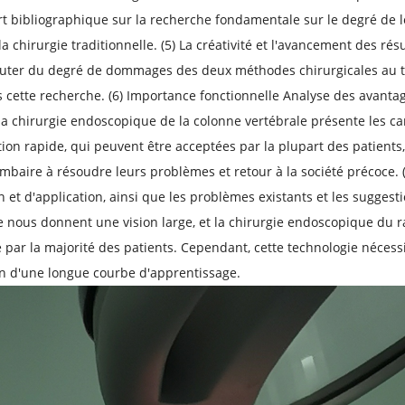
t bibliographique sur la recherche fondamentale sur le degré de l
la chirurgie traditionnelle. (5) La créativité et l'avancement des résu
uter du degré de dommages des deux méthodes chirurgicales au tiss
 cette recherche. (6) Importance fonctionnelle Analyse des avanta
 la chirurgie endoscopique de la colonne vertébrale présente les ca
ion rapide, qui peuvent être acceptées par la plupart des patients,
ombaire à résoudre leurs problèmes et retour à la société précoce. (
 et d'application, ainsi que les problèmes existants et les suggest
 nous donnent une vision large, et la chirurgie endoscopique du r
 par la majorité des patients. Cependant, cette technologie néces
n d'une longue courbe d'apprentissage.