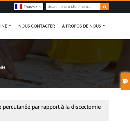

Français

INE
NOUS CONTACTER
À PROPOS DE NOUS
lle

e percutanée par rapport à la discectomie