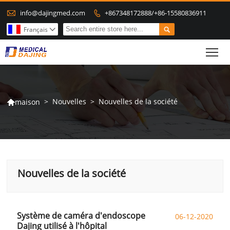

info@dajingmed.com
+867348172888/+86-15580836911


Français

To
>
Nouvelles
>
Nouvelles de la société
maison

Nouvelles de la société
Système de caméra d'endoscope
06-12-2020
Dajing utilisé à l'hôpital